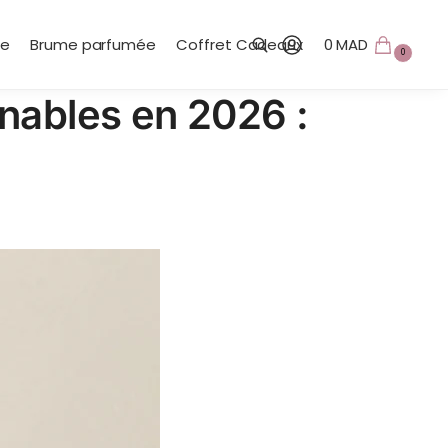
te
Brume parfumée
Coffret Cadeaux
0
MAD
0
nables en 2026 :
Recherche