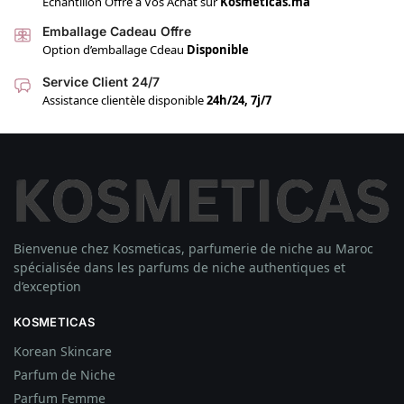
Échantillon Offre a Vos Achat sur
Kosmeticas.ma
Emballage Cadeau Offre
Option d’emballage Cdeau
Disponible
Service Client 24/7
Assistance clientèle disponible
24h/24, 7j/7
Bienvenue chez Kosmeticas, parfumerie de niche au Maroc
spécialisée dans les parfums de niche authentiques et
d’exception
KOSMETICAS
Korean Skincare
Parfum de Niche
Parfum Femme