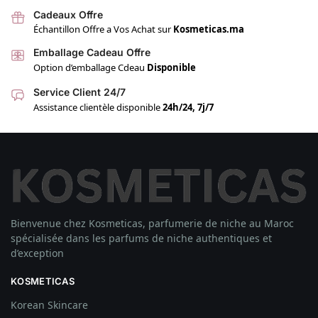
Cadeaux Offre
Échantillon Offre a Vos Achat sur
Kosmeticas.ma
Emballage Cadeau Offre
Option d’emballage Cdeau
Disponible
Service Client 24/7
Assistance clientèle disponible
24h/24, 7j/7
Bienvenue chez Kosmeticas, parfumerie de niche au Maroc
spécialisée dans les parfums de niche authentiques et
d’exception
KOSMETICAS
Korean Skincare