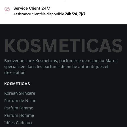
Service Client 24/7
Assistance clientèle disponible
24h/24, 7j/7
Bienvenue chez Kosmeticas, parfumerie de niche au Maroc
spécialisée dans les parfums de niche authentiques et
d’exception
KOSMETICAS
Korean Skincare
Parfum de Niche
Parfum Femme
Parfum Homme
Idées
Cadeaux