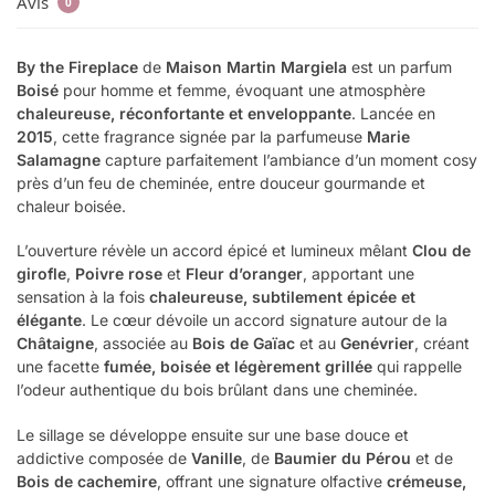
Avis
0
By the Fireplace
de
Maison Martin Margiela
est un parfum
Boisé
pour homme et femme, évoquant une atmosphère
chaleureuse, réconfortante et enveloppante
. Lancée en
2015
, cette fragrance signée par la parfumeuse
Marie
Salamagne
capture parfaitement l’ambiance d’un moment cosy
près d’un feu de cheminée, entre douceur gourmande et
chaleur boisée.
L’ouverture révèle un accord épicé et lumineux mêlant
Clou de
girofle
,
Poivre rose
et
Fleur d’oranger
, apportant une
sensation à la fois
chaleureuse, subtilement épicée et
élégante
. Le cœur dévoile un accord signature autour de la
Châtaigne
, associée au
Bois de Gaïac
et au
Genévrier
, créant
une facette
fumée, boisée et légèrement grillée
qui rappelle
l’odeur authentique du bois brûlant dans une cheminée.
Le sillage se développe ensuite sur une base douce et
addictive composée de
Vanille
, de
Baumier du Pérou
et de
Bois de cachemire
, offrant une signature olfactive
crémeuse,