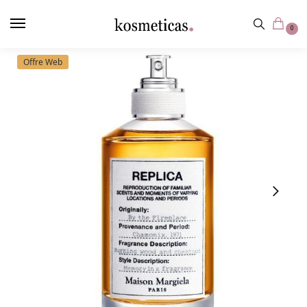
contenu
principal
0
Offre Web