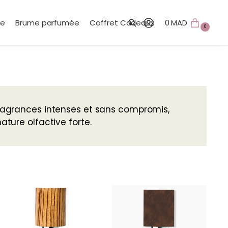
te
Brume parfumée
Coffret Cadeaux
0
MAD
0
Recherche
ragrances intenses et sans compromis,
ture olfactive forte.