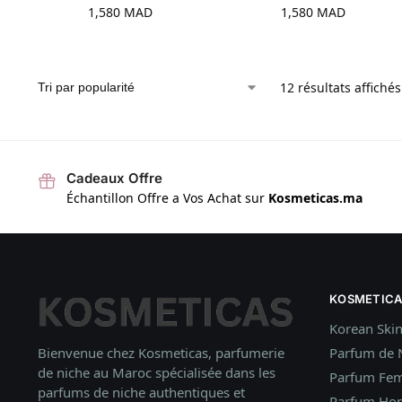
1,580
MAD
1,580
MAD
12 résultats affichés
Cadeaux Offre
Échantillon Offre a Vos Achat sur
Kosmeticas.ma
KOSMETICA
Korean Ski
Bienvenue chez Kosmeticas, parfumerie
Parfum de 
de niche au Maroc spécialisée dans les
Parfum Fe
parfums de niche authentiques et
Parfum H