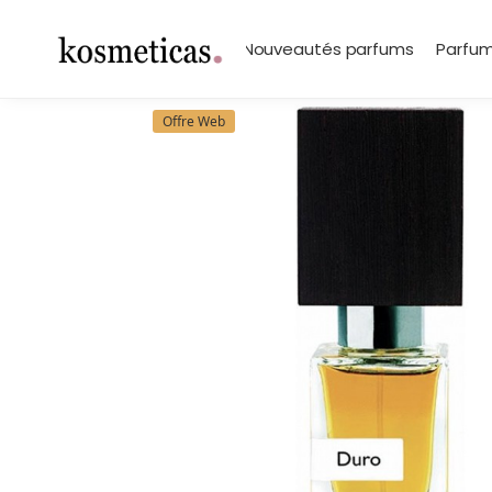
contenu
principal
Search
Marques
Nouveautés parfums
Parfum
Offre Web