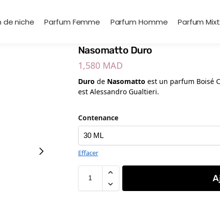
 de niche
Parfum Femme
Parfum Homme
Parfum Mix
Nasomatto Duro
1,580
MAD
Duro
de
Nasomatto
est un parfum Boisé 
est Alessandro Gualtieri.
Contenance
Effacer
A