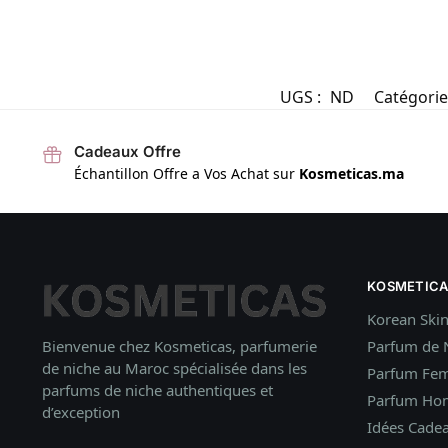
UGS :
ND
Catégorie
Cadeaux Offre
Échantillon Offre a Vos Achat sur
Kosmeticas.ma
KOSMETICA
Korean Ski
Bienvenue chez Kosmeticas, parfumerie
Parfum de 
de niche au Maroc spécialisée dans les
Parfum Fe
parfums de niche authentiques et
Parfum H
d’exception
Idées
Cade