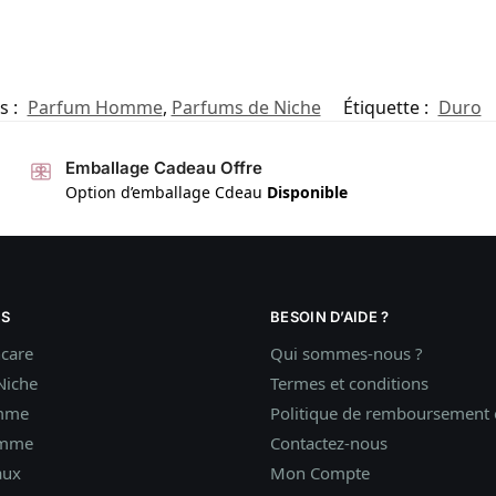
s :
Parfum Homme
,
Parfums de Niche
Étiquette :
Duro
Emballage Cadeau Offre
Option d’emballage Cdeau
Disponible
S
BESOIN D’AIDE ?
ncare
Qui sommes-nous ?
Niche
Termes et conditions
mme
Politique de remboursement e
omme
Contactez-nous
aux
Mon Compte