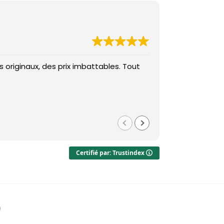
 originaux, des prix imbattables. Tout
Des prix imba
Med
il y a 1 
Certifié par: Trustindex