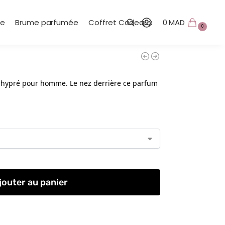
te
Brume parfumée
Coffret Cadeaux
0
MAD
0
Recherche
Chypré pour homme. Le nez derrière ce parfum
jouter au panier