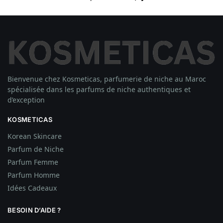
Bienvenue chez Kosmeticas, parfumerie de niche au Maroc
spécialisée dans les parfums de niche authentiques et
d’exception
KOSMETICAS
Korean Skincare
Parfum de Niche
Parfum Femme
Parfum Homme
Idées
Cadeaux
BESOIN D’AIDE ?