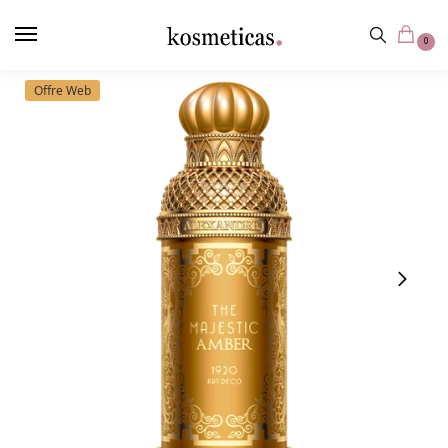
contenu
principal
0
Offre Web