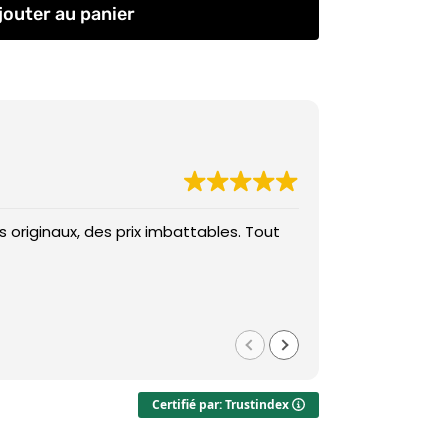
jouter au panier
 originaux, des prix imbattables. Tout
Des prix imba
Med
il y a 1 
Certifié par: Trustindex