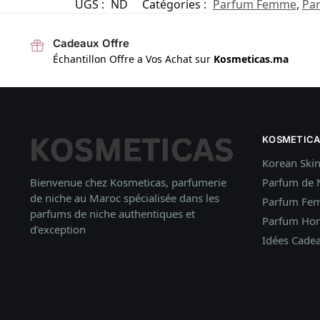
UGS :
ND
Catégories :
Parfum Femme
,
Pa
Cadeaux Offre
Échantillon Offre a Vos Achat sur
Kosmeticas.ma
KOSMETICA
Korean Ski
Bienvenue chez Kosmeticas, parfumerie
Parfum de 
de niche au Maroc spécialisée dans les
Parfum Fe
parfums de niche authentiques et
Parfum H
d’exception
Idées
Cade