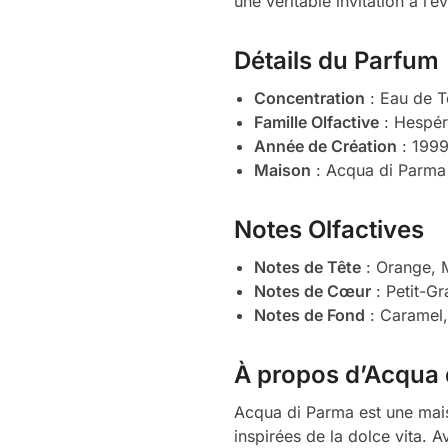
une véritable invitation à l’év
Détails du Parfum
Concentration
: Eau de To
Famille Olfactive
: Hespér
Année de Création
: 199
Maison
: Acqua di Parma
Notes Olfactives
Notes de Tête
: Orange, M
Notes de Cœur
: Petit-G
Notes de Fond
: Caramel
À propos d’Acqua 
Acqua di Parma est une mais
inspirées de la dolce vita. 