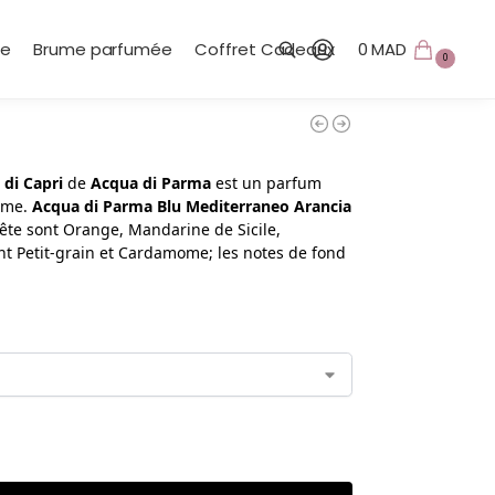
te
Brume parfumée
Coffret Cadeaux
0
MAD
0
Recherche
di Capri
de
Acqua di Parma
est un parfum
mme.
Acqua di Parma Blu Mediterraneo Arancia
tête sont Orange, Mandarine de Sicile,
nt Petit-grain et Cardamome; les notes de fond