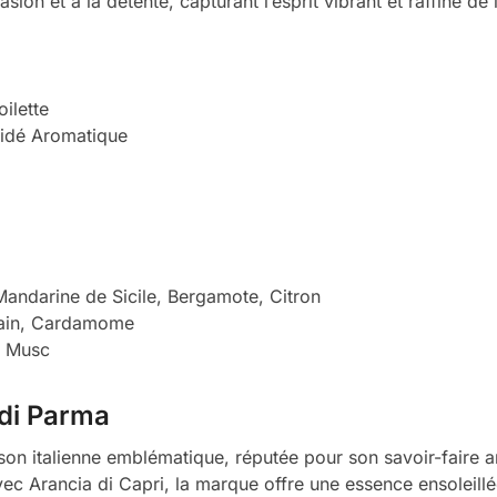
asion et à la détente, capturant l’esprit vibrant et raffiné de l’
ilette
idé Aromatique
9
andarine de Sicile, Bergamote, Citron
rain, Cardamome
, Musc
di Parma
on italienne emblématique, réputée pour son savoir-faire ar
Avec Arancia di Capri, la marque offre une essence ensoleillé