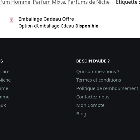
rfum Homme
,
Parfum Mixte
,
Parfums de Niche
Étiquette 
Emballage Cadeau Offre
Option d’emballage Cdeau
Disponible
S
BESOIN D’AIDE ?
ncare
Qui sommes-nous ?
Niche
Termes et conditions
mme
Politique de remboursement e
omme
Contactez-nous
aux
Mon Compte
Blog