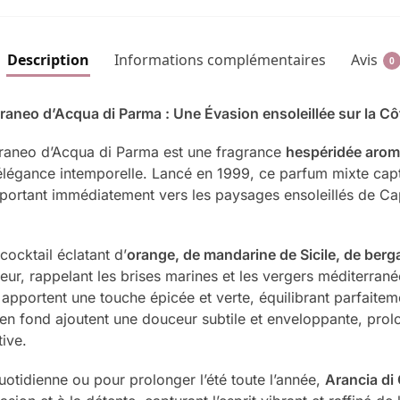
Description
Informations complémentaires
Avis
0
rraneo d’Acqua di Parma : Une Évasion ensoleillée sur la Cô
rraneo d’Acqua di Parma est une fragrance
hespéridée arom
élégance intemporelle. Lancé en 1999, ce parfum mixte captu
nsportant immédiatement vers les paysages ensoleillés de Ca
cocktail éclatant d’
orange, de mandarine de Sicile, de berg
eur, rappelant les brises marines et les vergers méditerrané
apportent une touche épicée et verte, équilibrant parfaiteme
en fond ajoutent une douceur subtile et enveloppante, prolo
ive.
quotidienne ou pour prolonger l’été toute l’année,
Arancia di