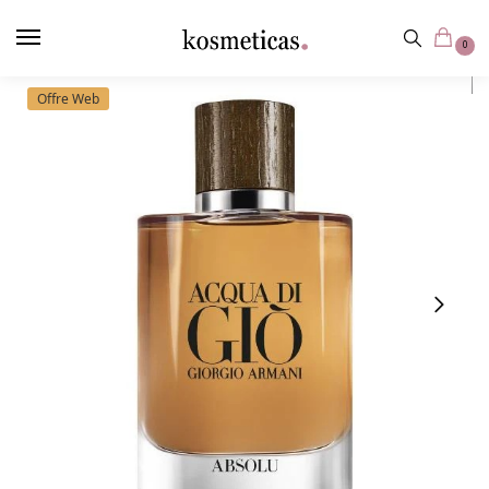
contenu
principal
0
Offre Web