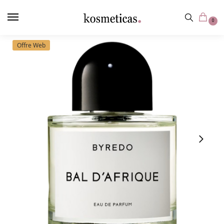
contenu
principal
0
Offre Web