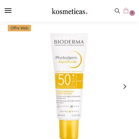
contenu
principal
0
Offre Web