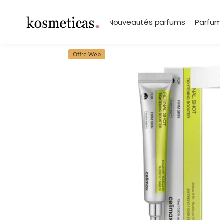
contenu
principal
Search
Marques
Nouveautés parfums
Parfum
Offre Web