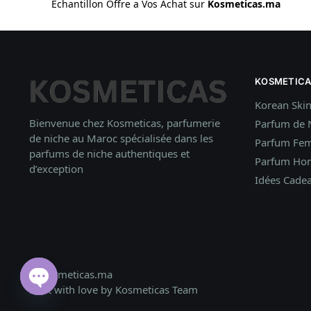
Échantillon Offre a Vos Achat sur
Kosmeticas.ma
KOSMETICA
Korean Ski
Bienvenue chez Kosmeticas, parfumerie
Parfum de 
de niche au Maroc spécialisée dans les
Parfum Fe
parfums de niche authentiques et
Parfum H
d’exception
Idées
Cade
© Kosmeticas.ma
Built with love by Kosmeticas Team