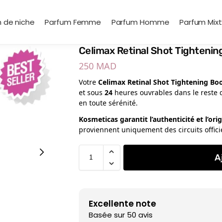
 de niche
Parfum Femme
Parfum Homme
Parfum Mix
Celimax Retinal Shot Tightenin
250
MAD
Votre
Celimax Retinal Shot Tightening Bo
et sous
24
heures ouvrables dans le reste 
en toute sérénité.
Kosmeticas garantit l’authenticité et l’or
proviennent uniquement des circuits offici
A
Excellente note
Basée sur 50 avis