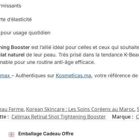
ermissants
te d’élasticité
 pour usage quotidien
ening Booster
est l’allié idéal pour celles et ceux qui souhait
lat naturel
de leur peau. Très prisé dans la tendance K-Bea
able pour une routine anti-âge efficace.
imax
– Authentiques sur
Kosmeticas.ma
, votre référence d
Peau Ferme
,
Korean Skincare : Les Soins Coréens au Maroc
,
tte :
Celimax Retinal Shot Tightening Booster
Marque :
C
Emballage Cadeau Offre