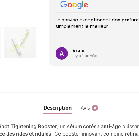
Le service exceptionnel, des parfums
simplement le meilleur
Azani
il y a 1 année
Description
Avis
0
 Shot Tightening Booster
, un
sérum coréen anti-âge
puissan
ce des rides et ridules
. Ce booster innovant combine
rétina