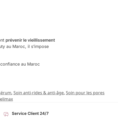
ent
prévenir le vieillissement
uty au Maroc, il s’impose
e confiance au Maroc
Sérum
,
Soin anti-rides & anti-âge
,
Soin pour les pores
elimax
Service Client 24/7