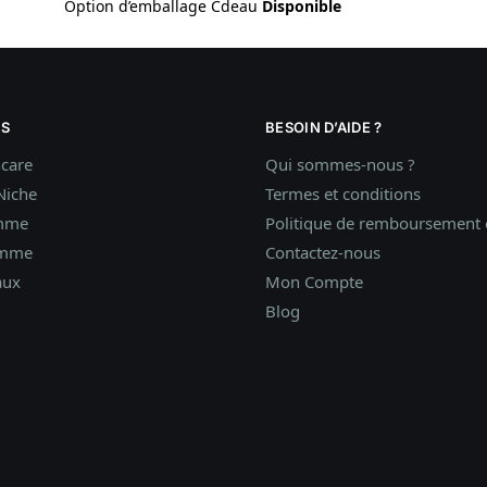
Option d’emballage Cdeau
Disponible
S
BESOIN D’AIDE ?
ncare
Qui sommes-nous ?
Niche
Termes et conditions
mme
Politique de remboursement e
omme
Contactez-nous
aux
Mon Compte
Blog