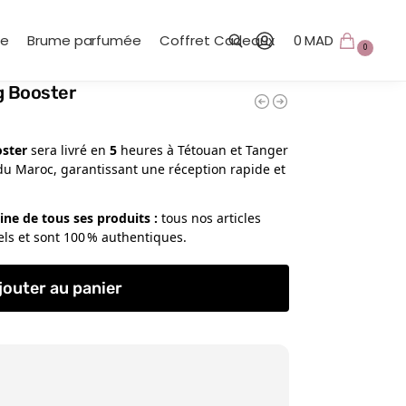
te
Brume parfumée
Coffret Cadeaux
0
MAD
0
g Booster
Recherche
oster
sera livré en
5
heures à Tétouan et Tanger
du Maroc, garantissant une réception rapide et
igine de tous ses produits
:
tous nos articles
els et sont 100 % authentiques.
jouter au panier