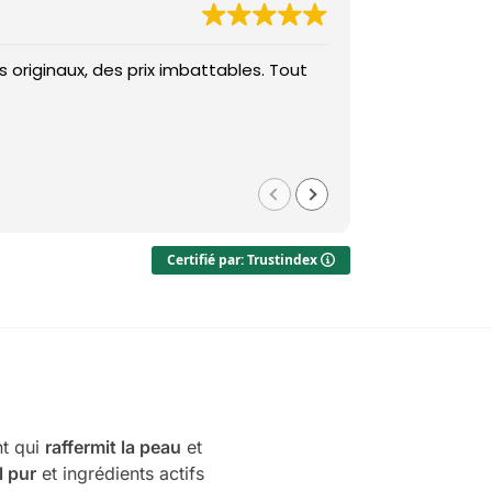
 originaux, des prix imbattables. Tout
Des prix imba
Med
il y a 1 
Certifié par: Trustindex
t qui
raffermit la peau
et
l pur
et ingrédients actifs