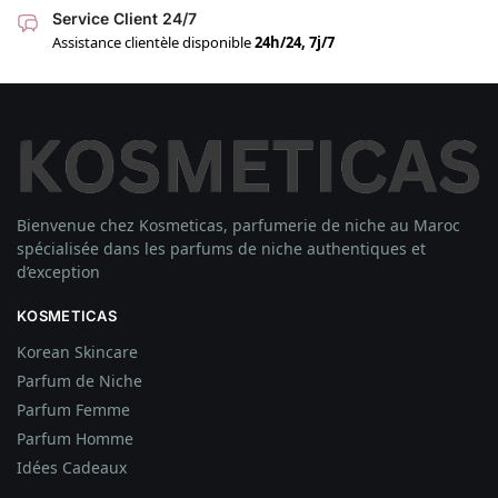
Service Client 24/7
Assistance clientèle disponible
24h/24, 7j/7
Bienvenue chez Kosmeticas, parfumerie de niche au Maroc
spécialisée dans les parfums de niche authentiques et
d’exception
KOSMETICAS
Korean Skincare
Parfum de Niche
Parfum Femme
Parfum Homme
Idées
Cadeaux