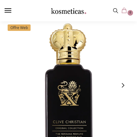
contenu
principal
0
Offre Web