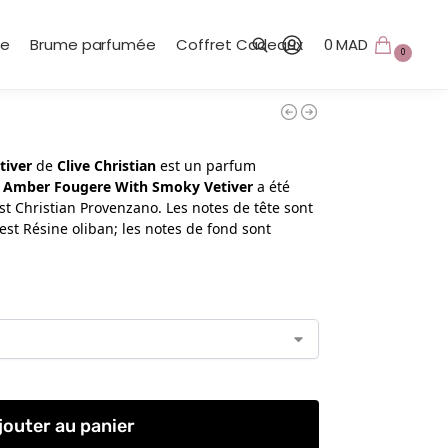
te
Brume parfumée
Coffret Cadeaux
0
MAD
0
Recherche
tiver
de
Clive Christian
est un parfum
n Amber Fougere With Smoky Vetiver
a été
st Christian Provenzano. Les notes de tête sont
est Résine oliban; les notes de fond sont
jouter au panier