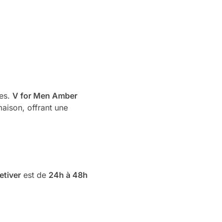
ées.
V for Men Amber
maison, offrant une
etiver
est de
24h à 48h