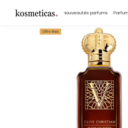
contenu
principal
Search
Marques
Nouveautés parfums
Parfum
Offre Web