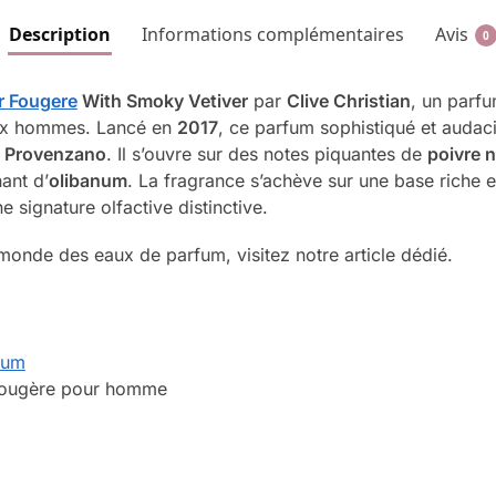
Description
Informations complémentaires
Avis
0
r Fougere
With Smoky Vetiver
par
Clive Christian
, un parfu
aux hommes. Lancé en
2017
, ce parfum sophistiqué et audaci
n Provenzano
. Il s’ouvre sur des notes piquantes de
poivre n
ant d’
olibanum
. La fragrance s’achève sur une base riche 
ne signature olfactive distinctive.
monde des eaux de parfum, visitez notre article dédié.
fum
 Fougère pour homme