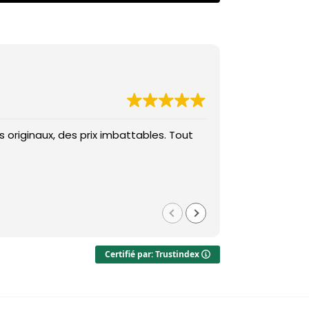
 originaux, des prix imbattables. Tout
Des prix imba
Med
il y a 1 
Certifié par: Trustindex