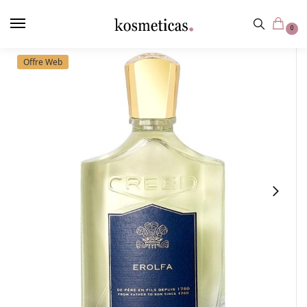
contenu
principal
0
Offre Web