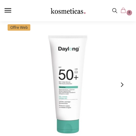
contenu
principal
0
Offre Web