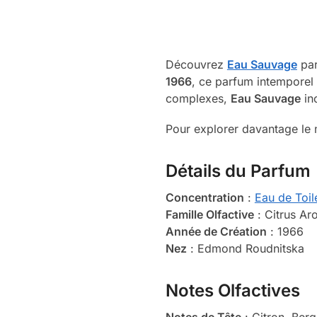
Découvrez
Eau Sauvage
pa
1966
, ce parfum intemporel
complexes,
Eau Sauvage
inc
Pour explorer davantage le 
Détails du Parfum
Concentration
:
Eau de Toil
Famille Olfactive
: Citrus A
Année de Création
: 1966
Nez
: Edmond Roudnitska
Notes Olfactives
Notes de Tête
: Citron, Berg