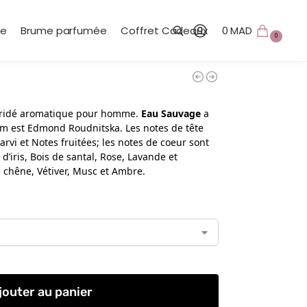
te
Brume parfumée
Coffret Cadeaux
0
MAD
0
Recherche
ridé aromatique pour homme.
Eau Sauvage
a
fum est Edmond Roudnitska. Les notes de tête
arvi et Notes fruitées; les notes de coeur sont
 d’iris, Bois de santal, Rose, Lavande et
 chêne, Vétiver, Musc et Ambre.
jouter au panier