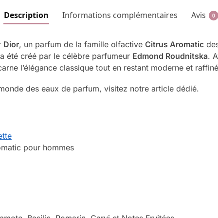
Description
Informations complémentaires
Avis
0
r
Dior
, un parfum de la famille olfactive
Citrus Aromatic
des
 a été créé par le célèbre parfumeur
Edmond Roudnitska
. 
arne l’élégance classique tout en restant moderne et raffiné
monde des eaux de parfum, visitez notre article dédié.
ette
romatic pour hommes
amote, Basilic, Romarin, Carvi et Notes Fruitées