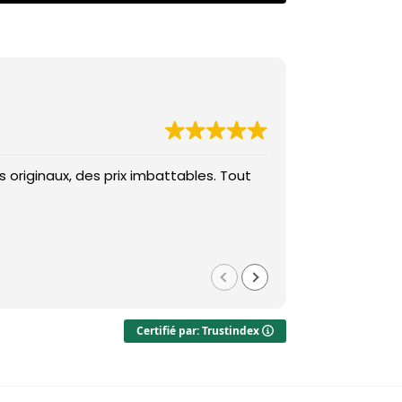
 originaux, des prix imbattables. Tout
Des prix imba
Med
il y a 1 
Certifié par: Trustindex