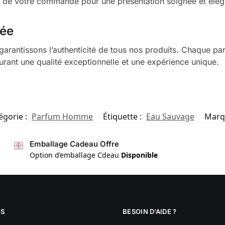
s de votre commande pour une présentation soignée et élég
rée
garantissons l’authenticité de tous nos produits. Chaque pa
urant une qualité exceptionnelle et une expérience unique.
égorie :
Parfum Homme
Étiquette :
Eau Sauvage
Marq
Emballage Cadeau Offre
Option d’emballage Cdeau
Disponible
S
BESOIN D’AIDE ?