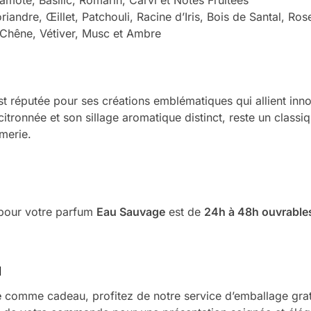
riandre, Œillet, Patchouli, Racine d’Iris, Bois de Santal, R
Chêne, Vétiver, Musc et Ambre
t réputée pour ses créations emblématiques qui allient inno
 citronnée et son sillage aromatique distinct, reste un class
umerie.
é pour votre parfum
Eau Sauvage
est de
24h à 48h ouvrable
u
e
comme cadeau, profitez de notre service d’emballage grat