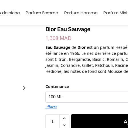
 de niche
Parfum Femme
Parfum Homme
Parfum Mix
Dior Eau Sauvage
1,308
MAD
Eau Sauvage
de
Dior
est un parfum Hespé
été lancé en 1966. Le nez derrière ce par
sont Citron, Bergamote, Basilic, Romarin, C
Jasmin, Coriandre, Œillet, Patchouli, Racine
Hedione; les notes de fond sont Mousse de
Contenance
Effacer
A