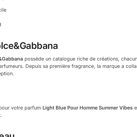
ile
d
olce&Gabbana
&Gabbana
possède un catalogue riche de créations, chacune 
parfumeurs. Depuis sa première fragrance, la marque a coll
ption.
é pour votre parfum
Light Blue Pour Homme Summer Vibes
e
.
eau