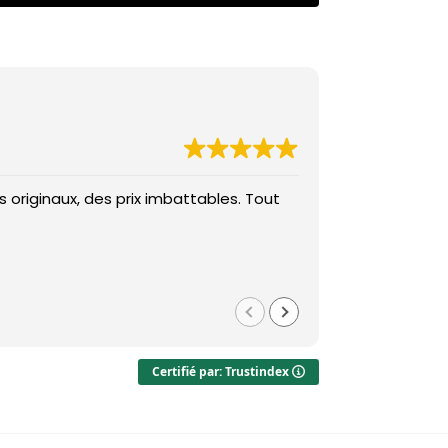
 originaux, des prix imbattables. Tout
Des prix imba
Med
il y a 1 
Certifié par: Trustindex