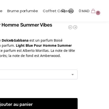
te
Brume parfumée
Coffret Cadeaux
0
MAD
0
ur Homme Summer Vibes
Recherche
e
Dolce&Gabbana
est un parfum Boisé
u parfum.
Light Blue Pour Homme Summer
ce parfum est Alberto Morillas. La note de tête
Cyprès; la note de fond est Amberwood.
jouter au panier