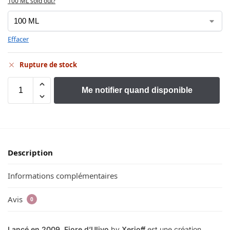
100 ML sold out?
Effacer
Rupture de stock
Me notifier quand disponible
Description
Informations complémentaires
Avis
0
Lancé en 2009
,
Fiore d’Ulivo
by
Xerjoff
est une création