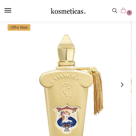
contenu
principal
0
Offre Web