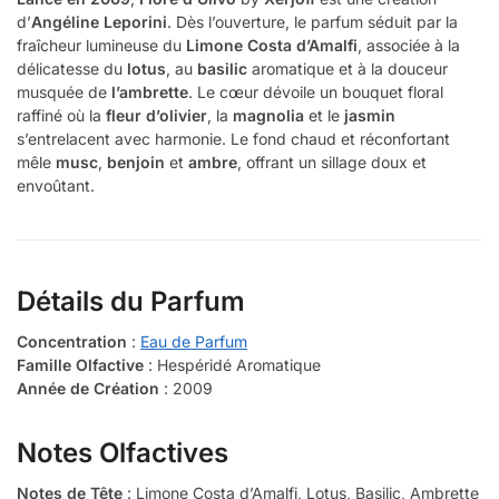
d’
Angéline Leporini
. Dès l’ouverture, le parfum séduit par la
fraîcheur lumineuse du
Limone Costa d’Amalfi
, associée à la
délicatesse du
lotus
, au
basilic
aromatique et à la douceur
musquée de
l’ambrette
. Le cœur dévoile un bouquet floral
raffiné où la
fleur d’olivier
, la
magnolia
et le
jasmin
s’entrelacent avec harmonie. Le fond chaud et réconfortant
mêle
musc
,
benjoin
et
ambre
, offrant un sillage doux et
envoûtant.
Détails du Parfum
Concentration
:
Eau de Parfum
Famille Olfactive
: Hespéridé Aromatique
Année de Création
: 2009
Notes Olfactives
Notes de Tête
: Limone Costa d’Amalfi, Lotus, Basilic, Ambrette