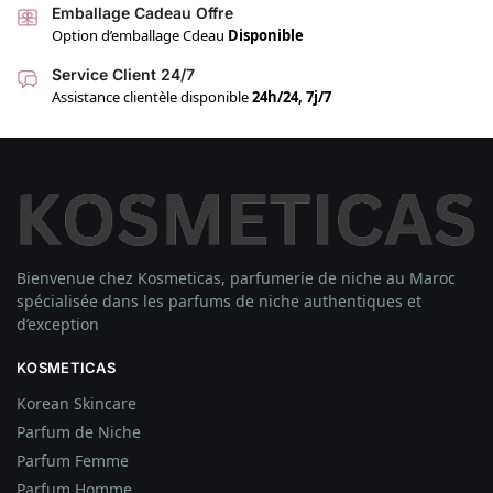
Emballage Cadeau Offre
Option d’emballage Cdeau
Disponible
Service Client 24/7
Assistance clientèle disponible
24h/24, 7j/7
Bienvenue chez Kosmeticas, parfumerie de niche au Maroc
spécialisée dans les parfums de niche authentiques et
d’exception
KOSMETICAS
Korean Skincare
Parfum de Niche
Parfum Femme
Parfum Homme