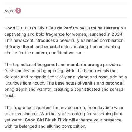
Avis
0
Good Girl Blush Elixir Eau de Parfum
by
Carolina Herrera
is a
captivating and bold fragrance for women, launched in 2024.
This new scent introduces a beautifully balanced combination
of
fruity
,
floral
, and
oriental
notes, making it an enchanting
choice for the modern, confident woman.
The top notes of
bergamot
and
mandarin orange
provide a
fresh and invigorating opening, while the heart reveals the
delicate and romantic scent of
ylang-ylang
and
rose
, adding a
luxurious floral touch. The base notes of
vanilla
and
patchouli
bring depth and warmth, creating a sophisticated and sensual
finish.
This fragrance is perfect for any occasion, from daytime wear
to an evening out. Whether you’re looking for something light
yet warm,
Good Girl Blush Elixir
will enhance your presence
with its balanced and alluring composition.