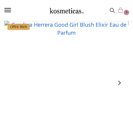
contenu
principal
0
Offre Web