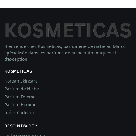
Bienvenue chez Kosmeticas, parfumerie de niche au Maroc
spécialisée dans les parfums de niche authentiques et
d’exception
KOSMETICAS
Korean Skincare
Parfum de Niche
Parfum Femme
Parfum Homme
Idées
Cadeaux
BESOIN D’AIDE ?