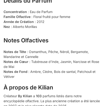
Détails du Parfum
Concentration
: Eau de Parfum
Famille Olfactive
: Floral fruité pour femme
Année de Création
: 2012
Nez
: Alberto Morillas
Notes Olfactives
Notes de Tête
: Osmanthus, Pêche, Néroli, Bergamote,
Mandarine et Cannelle
Notes de Cœur
: Tubéreuse d’Inde, Jasmin, Narcisse et Rose
de Mai
Notes de Fond
: Ambre, Cèdre, Bois de santal, Patchouli et
Vétiver
À propos de Kilian
Créateur
By Kilian
a
103
parfums listés dans notre
encyclopédie olfactive. La plus ancienne création a été lancée
en 2007 et la plus récente date de 2025.