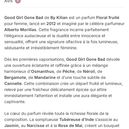
Avis
0
Good Girl Gone Bad
de
By Kilian
est un parfum
Floral fruité
pour femme, lancé en
2012
et imaginé par le célèbre parfumeur
Alberto Morillas
. Cette fragrance incarne parfaitement
l’élégance audacieuse et la dualité entre innocence et
sensualité, offrant une signature olfactive à la fois lumineuse,
séduisante et irrésistiblement féminine.
Dès les premières vaporisations,
Good Girl Gone Bad
dévoile
une ouverture éclatante et raffinée grâce à un mélange
harmonieux d’
Osmanthus
, de
Pêche
, de
Néroli
, de
Bergamote
, de
Mandarine
et d’une touche subtile de
Cannelle
. Cette combinaison crée un départ fruité et lumineux,
relevé par une fraîcheur délicatement épicée qui attire
immédiatement l’attention et installe une aura élégante et
captivante.
Le cœur du parfum révèle toute la richesse florale de la
composition. La somptueuse
Tubéreuse d’Inde
s’associe au
Jasmin
, au
Narcisse
et à la
Rose de Mai
, créant un bouquet