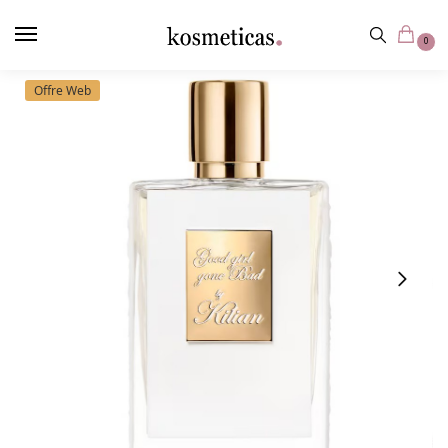
contenu
principal
0
Offre Web