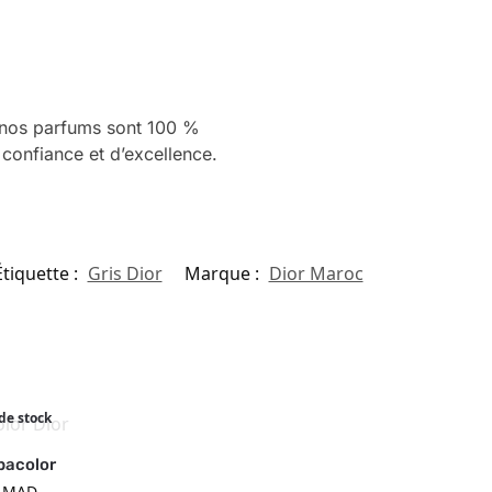
s nos parfums sont 100 %
 confiance et d’excellence.
Étiquette :
Gris Dior
Marque :
Dior Maroc
de stock
bacolor
0
MAD