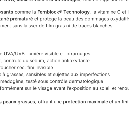
ssants
comme la
Fernblock® Technology
, la vitamine C et 
utané prématuré
et protège la peau des dommages oxydatif
ent sans laisser de film gras ni de traces blanches.
e UVA/UVB, lumière visible et infrarouges
nt, contrôle du sébum, action antioxydante
toucher sec, fini invisible
 à grasses, sensibles et sujettes aux imperfections
comédogène, testé sous contrôle dermatologique
formément sur le visage avant l’exposition au soleil et reno
les peaux grasses
, offrant une
protection maximale et un fin