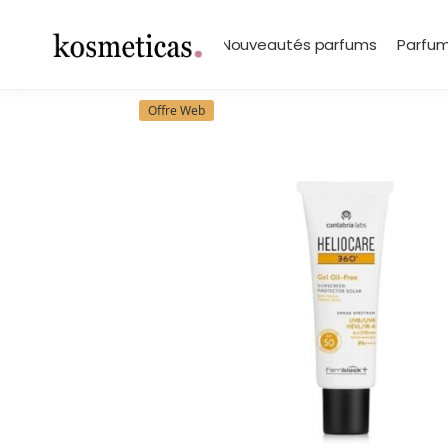
contenu
principal
Search
Marques
Nouveautés parfums
Parfum
Offre Web