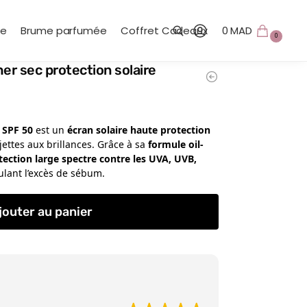
te
Brume parfumée
Coffret Cadeaux
0
MAD
0
her sec protection solaire
Recherche
 SPF 50
est un
écran solaire haute protection
ujettes aux brillances. Grâce à sa
formule oil-
tection large spectre contre les UVA, UVB,
gulant l’excès de sébum.
jouter au panier