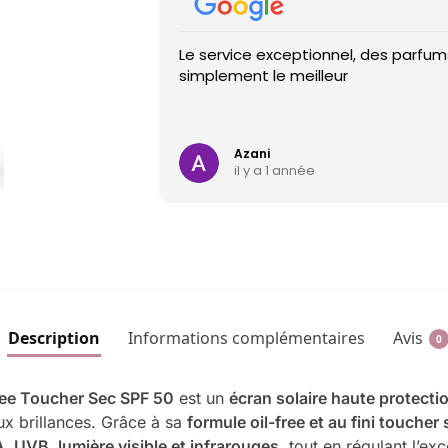
Le service exceptionnel, des parfums
simplement le meilleur
Azani
il y a 1 année
Description
Informations complémentaires
Avis
0
ree Toucher Sec SPF 50
est un
écran solaire haute protecti
aux brillances. Grâce à sa
formule oil-free et au fini toucher
, UVB, lumière visible et infrarouges
, tout en régulant l’e