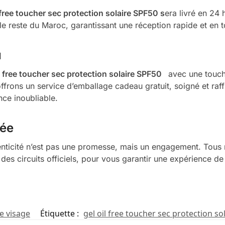
 free toucher sec protection solaire SPF50
s
era livré en 24
e reste du Maroc, garantissant une réception rapide et en t
u
l free toucher sec protection solaire SPF50
avec une touch
rons un service d’emballage cadeau gratuit, soigné et raff
nce inoubliable.
rée
henticité n’est pas une promesse, mais un engagement. Tou
 des circuits officiels, pour vous garantir une expérience de
re visage
Étiquette :
gel oil free toucher sec protection so