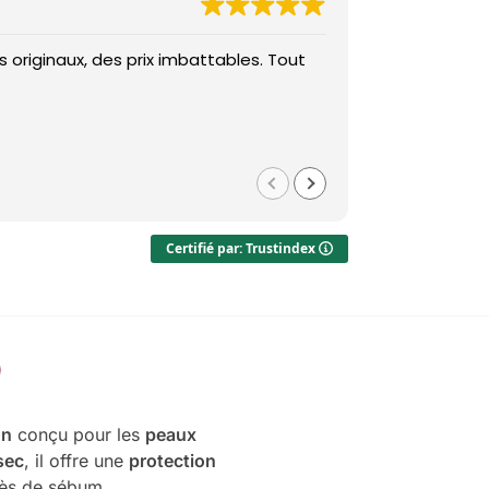
 originaux, des prix imbattables. Tout
Des prix imba
Med
il y a 1 
Certifié par: Trustindex
on
conçu pour les
peaux
 sec
, il offre une
protection
xcès de sébum.