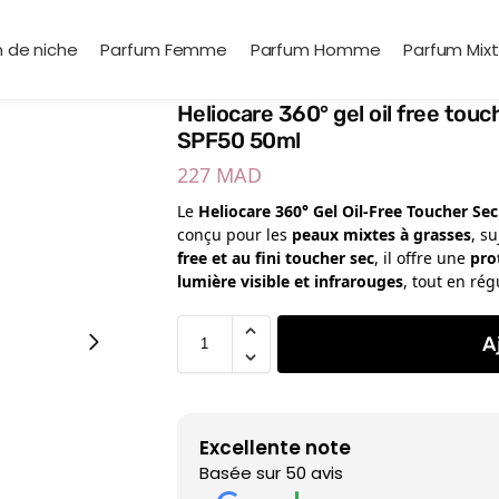
 de niche
Parfum Femme
Parfum Homme
Parfum Mix
Heliocare 360° gel oil free touc
SPF50 50ml
227
MAD
Le
Heliocare 360° Gel Oil-Free Toucher Sec
conçu pour les
peaux mixtes à grasses
, s
free et au fini toucher sec
, il offre une
pro
lumière visible et infrarouges
, tout en ré
A
Excellente note
Basée sur 50 avis