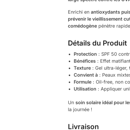
Enrichi en
antioxydants pui
prévenir le vieillissement c
comédogène
pénètre rapidem
Détails du Produit
Protection
: SPF 50 contr
Bénéfices
: Effet matifia
Texture
: Gel ultra-léger, 
Convient à
: Peaux mixtes
Formule
: Oil-free, non 
Utilisation
: Appliquer uni
Un
soin solaire idéal pour 
la journée !
Livraison