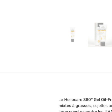
Le
Heliocare 360° Gel Oil-F
mixtes à grasses
, sujettes 
large spectre contre les UVA