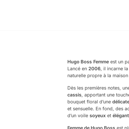
Hugo Boss
Femme
est un 
Lancé en
2006
, il incarne 
naturelle propre à la maiso
Dès les premières notes, u
cassis
, apportant une touche
bouquet floral d’une
délicat
et sensuelle. En fond, des 
d’un voile
soyeux
et
élégant
Femme de Hugo Boss
est pl