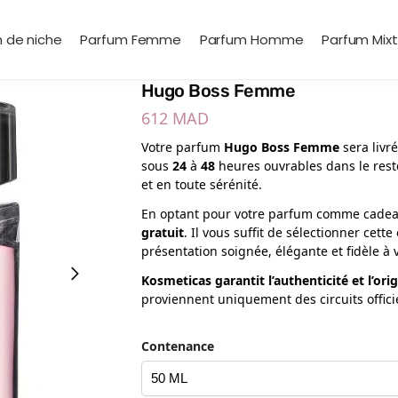
 de niche
Parfum Femme
Parfum Homme
Parfum Mix
Hugo Boss Femme
612
MAD
Votre parfum
Hugo Boss Femme
sera livr
sous
24
à
48
heures ouvrables dans le rest
et en toute sérénité.
En optant pour votre parfum comme cadeau
gratuit
. Il vous suffit de sélectionner cet
présentation soignée, élégante et fidèle à 
Kosmeticas garantit l’authenticité et l’or
proviennent uniquement des circuits offici
Contenance