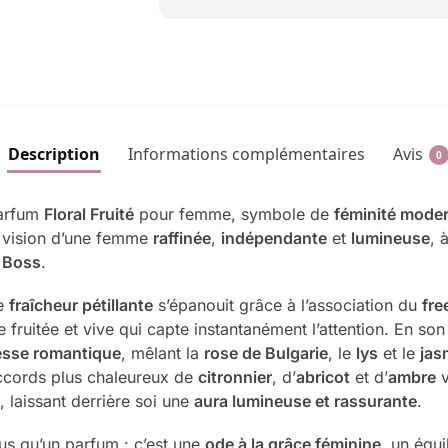
Description
Informations complémentaires
Avis
0
parfum
Floral Fruité
pour femme, symbole de
féminité mode
la vision d’une femme
raffinée
,
indépendante
et
lumineuse
, 
n
Boss
.
ne
fraîcheur pétillante
s’épanouit grâce à l’association du
fre
 fruitée et vive qui capte instantanément l’attention. En so
esse romantique
, mêlant la
rose de Bulgarie
, le
lys
et le
jas
accords plus chaleureux de
citronnier
, d’
abricot
et d’
ambre
v
, laissant derrière soi une
aura lumineuse et rassurante
.
us qu’un parfum : c’est une
ode à la grâce féminine
, un équi