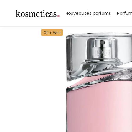
contenu
principal
Search
Marques
Nouveautés parfums
Parfum
Offre Web