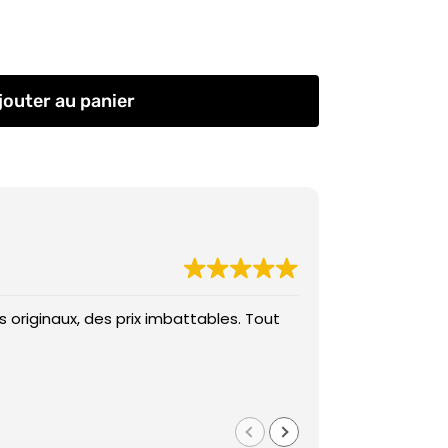
jouter au panier
 originaux, des prix imbattables. Tout
Des prix imba
Med
il y a 1 