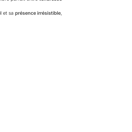
l
et sa
présence irrésistible
,