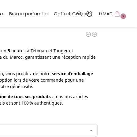
te
Brume parfumée
Coffret Cadeaux
0
MAD
0
Recherche
é en
5
heures à Tétouan et Tanger et
e du Maroc, garantissant une réception rapide
, vous profitez de notre
service d’emballage
te option lors de votre commande pour une
votre générosité.
igine de tous ses produits
:
tous nos articles
els et sont 100 % authentiques.