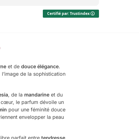
Certifié par: Trustindex
rne
et de
douce élégance
.
à l’image de la sophistication
esia
, de la
mandarine
et du
n cœur, le parfum dévoile un
min
pour une féminité douce
iennent envelopper la peau
libre parfait entre
tendresse