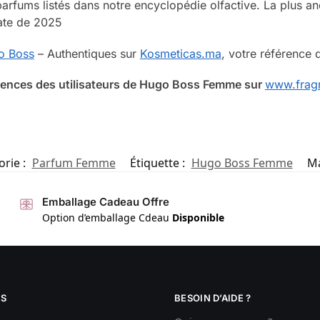
arfums listés dans notre encyclopédie olfactive. La plus an
date de 2025
o Boss
– Authentiques sur
Kosmeticas.ma
, votre référence
riences des utilisateurs de Hugo Boss Femme sur
www.fragr
orie :
Parfum Femme
Étiquette :
Hugo Boss Femme
Ma
Emballage Cadeau Offre
Option d’emballage Cdeau
Disponible
S
BESOIN D’AIDE ?