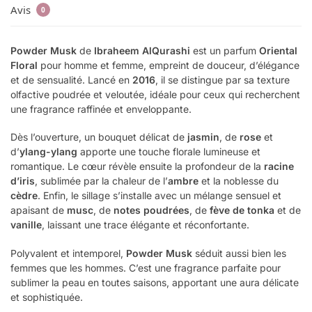
Avis
0
Powder Musk
de
Ibraheem AlQurashi
est un parfum
Oriental
Floral
pour homme et femme, empreint de douceur, d’élégance
et de sensualité. Lancé en
2016
, il se distingue par sa texture
olfactive poudrée et veloutée, idéale pour ceux qui recherchent
une fragrance raffinée et enveloppante.
Dès l’ouverture, un bouquet délicat de
jasmin
, de
rose
et
d’
ylang-ylang
apporte une touche florale lumineuse et
romantique. Le cœur révèle ensuite la profondeur de la
racine
d’iris
, sublimée par la chaleur de l’
ambre
et la noblesse du
cèdre
. Enfin, le sillage s’installe avec un mélange sensuel et
apaisant de
musc
, de
notes poudrées
, de
fève de tonka
et de
vanille
, laissant une trace élégante et réconfortante.
Polyvalent et intemporel,
Powder Musk
séduit aussi bien les
femmes que les hommes. C’est une fragrance parfaite pour
sublimer la peau en toutes saisons, apportant une aura délicate
et sophistiquée.