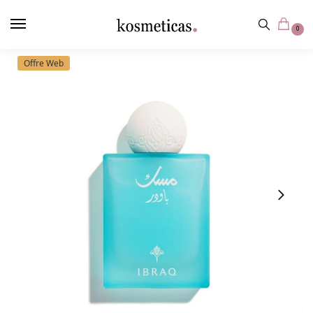
contenu
principal
0
Offre Web