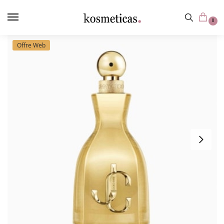
contenu
principal
0
Offre Web