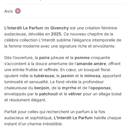
Avis
0
L’Interdit Le Parfum
de
Givenchy
est une création féminine
audacieuse, dévoilée en
2025
. Ce nouveau chapitre de la
célèbre collection L’Interdit sublime l’élégance intemporelle de
la femme moderne avec une signature riche et envoûtante.
Dès l’ouverture, la
poire
juteuse et la
pomme
croquante
s’accordent à la douce amertume de l’
amande amère
, offrant
une entrée fruitée et raffinée. En cœur, un bouquet floral
opulent mêle la
tubéreuse
, le
jasmin
et le
mimosa
, apportant
luminosité et sensualité. Le fond révèle la profondeur
chaleureuse du
benjoin
, de la
myrrhe
et de l’
opoponax
,
enveloppés par le
patchouli
et le
vétiver
pour un sillage boisé
et résolument élégant.
Parfait pour celles qui recherchent un parfum à la fois
audacieux et sophistiqué,
L’Interdit Le Parfum
habille chaque
instant d’un charme irrésistible.