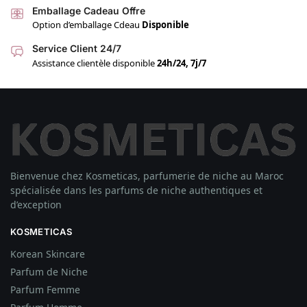
Emballage Cadeau Offre
Option d’emballage Cdeau
Disponible
Service Client 24/7
Assistance clientèle disponible
24h/24, 7j/7
Bienvenue chez Kosmeticas, parfumerie de niche au Maroc
spécialisée dans les parfums de niche authentiques et
d’exception
KOSMETICAS
Korean Skincare
Parfum de Niche
Parfum Femme