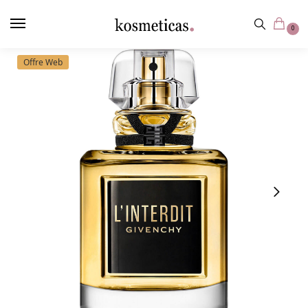
contenu
principal
0
Offre Web