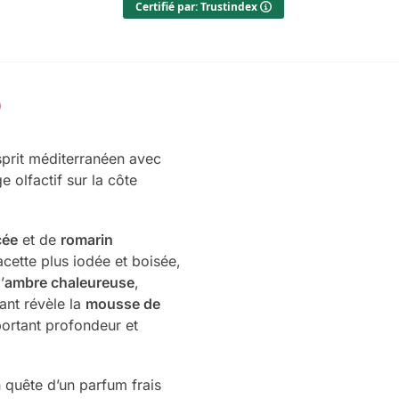
Certifié par: Trustindex
sprit méditerranéen avec
e olfactif sur la côte
cée
et de
romarin
acette plus iodée et boisée,
’
ambre chaleureuse
,
ant révèle la
mousse de
portant profondeur et
quête d’un parfum frais