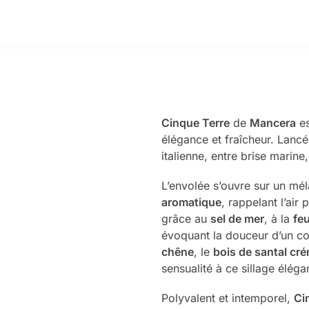
Cinque Terre
de
Mancera
es
élégance et fraîcheur. Lanc
italienne, entre brise marine
L’envolée s’ouvre sur un mé
aromatique
, rappelant l’air
grâce au
sel de mer
, à la
feu
évoquant la douceur d’un cou
chêne
, le
bois de santal cr
sensualité à ce sillage éléga
Polyvalent et intemporel,
Ci