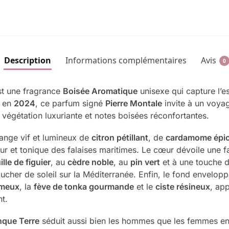
Description
Informations complémentaires
Avis
0
t une fragrance
Boisée Aromatique
unisexe qui capture l’e
é en
2024
, ce parfum signé
Pierre Montale
invite à un voyag
, végétation luxuriante et notes boisées réconfortantes.
lange vif et lumineux de
citron pétillant
, de
cardamome épi
 pur et tonique des falaises maritimes. Le cœur dévoile une f
ille de figuier
, au
cèdre noble
, au
pin vert
et à une touche d
cher de soleil sur la Méditerranée. Enfin, le fond envelopp
émeux
, la
fève de tonka gourmande
et le
ciste résineux
, ap
nt.
nque Terre
séduit aussi bien les hommes que les femmes en 