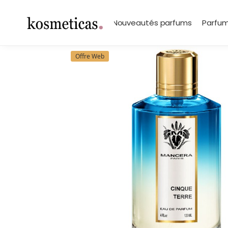
contenu
principal
Search
Marques
Nouveautés parfums
Parfum
Offre Web