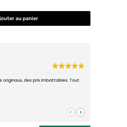
jouter au panier
 originaux, des prix imbattables. Tout
Des prix imba
Med
il y a 1 