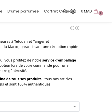
te
Brume parfumée
Coffret Cadeaux
0
MAD
0
Recherche
heures à Tétouan et Tanger et
e du Maroc, garantissant une réception rapide
, vous profitez de notre
service d’emballage
te option lors de votre commande pour une
votre générosité.
igine de tous ses produits
:
tous nos articles
els et sont 100 % authentiques.