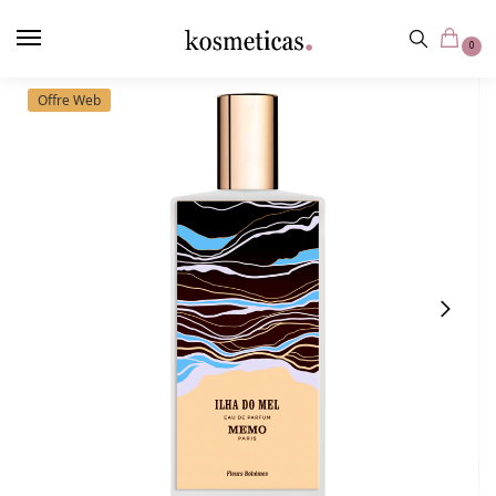
contenu
principal
0
Offre Web