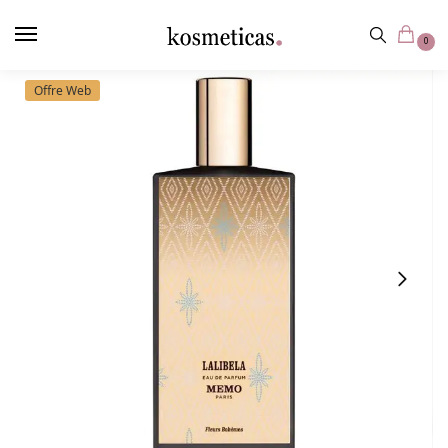
contenu
principal
0
Offre Web