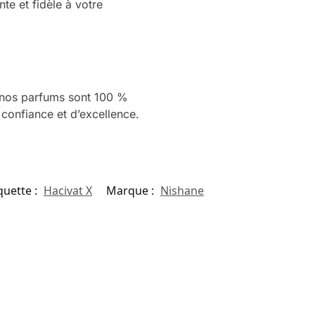
te et fidèle à votre
s nos parfums sont 100 %
 confiance et d’excellence.
quette :
Hacivat X
Marque :
Nishane