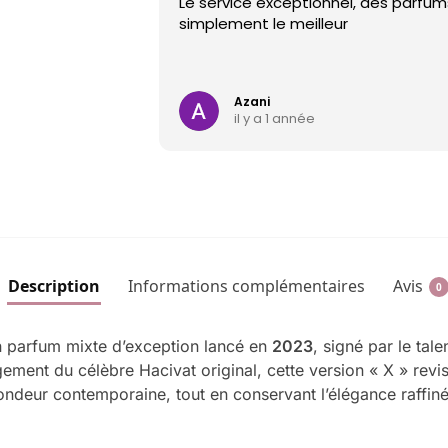
Le service exceptionnel, des parfums
simplement le meilleur
Azani
il y a 1 année
Description
Informations complémentaires
Avis
0
 parfum mixte d’exception lancé en
2023
, signé par le ta
gement du célèbre Hacivat original, cette version « X » revis
ondeur contemporaine, tout en conservant l’élégance raffiné