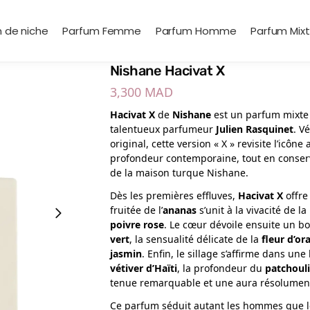
 de niche
Parfum Femme
Parfum Homme
Parfum Mix
Nishane Hacivat X
3,300
MAD
Hacivat X
de
Nishane
est un parfum mixte 
talentueux parfumeur
Julien Rasquinet
. V
original, cette version « X » revisite l’icô
profondeur contemporaine, tout en conserv
de la maison turque Nishane.
Dès les premières effluves,
Hacivat X
offre
fruitée de l’
ananas
s’unit à la vivacité de la
poivre rose
. Le cœur dévoile ensuite un bo
vert
, la sensualité délicate de la
fleur d’or
jasmin
. Enfin, le sillage s’affirme dans un
vétiver d’Haïti
, la profondeur du
patchouli
tenue remarquable et une aura résolumen
Ce parfum séduit autant les hommes que l