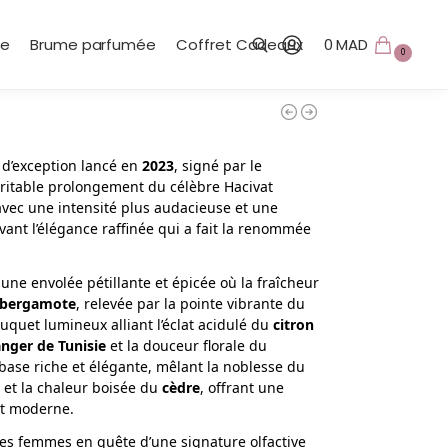
te
Brume parfumée
Coffret Cadeaux
0
MAD
0
Recherche
d’exception lancé en
2023
, signé par le
éritable prolongement du célèbre Hacivat
ne avec une intensité plus audacieuse et une
ant l’élégance raffinée qui a fait la renommée
 une envolée pétillante et épicée où la fraîcheur
bergamote
, relevée par la pointe vibrante du
uquet lumineux alliant l’éclat acidulé du
citron
anger de Tunisie
et la douceur florale du
e base riche et élégante, mêlant la noblesse du
et la chaleur boisée du
cèdre
, offrant une
t moderne.
es femmes en quête d’une signature olfactive