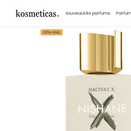
contenu
principal
Search
Marques
Nouveautés parfums
Parfum
Offre Web