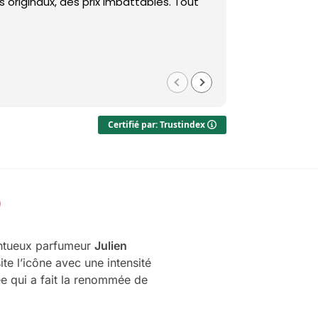
 originaux, des prix imbattables. Tout
Des prix imba
Med
il y a 1 
Certifié par: Trustindex
lentueux parfumeur
Julien
ite l’icône avec une intensité
e qui a fait la renommée de