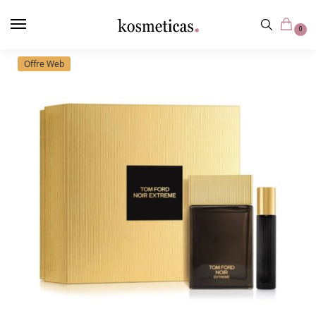
contenu
principal
0
Offre Web