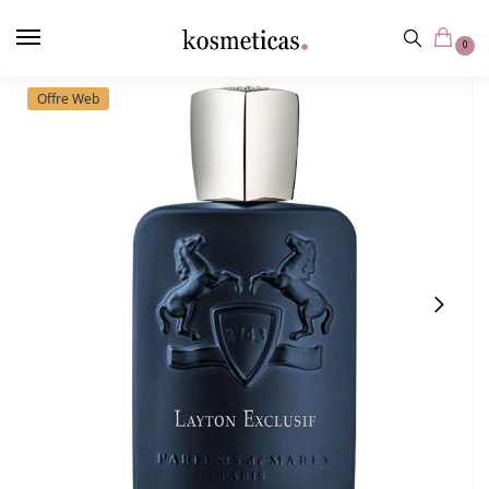
contenu
principal
0
Offre Web