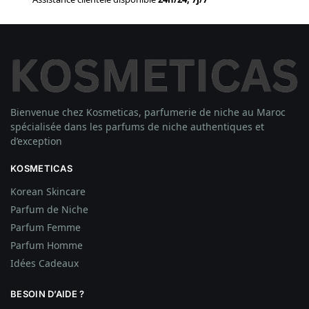
Bienvenue chez Kosmeticas, parfumerie de niche au Maroc
spécialisée dans les parfums de niche authentiques et
d’exception
KOSMETICAS
Korean Skincare
Parfum de Niche
Parfum Femme
Parfum Homme
Idées
Cadeaux
BESOIN D’AIDE ?