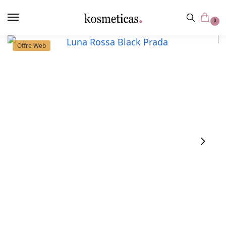
contenu
principal
0
Offre Web