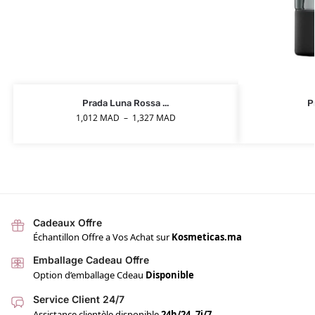
Prada Luna Rossa ...
P
1,012
MAD
–
1,327
MAD
Cadeaux Offre
Échantillon Offre a Vos Achat sur
Kosmeticas.ma
Emballage Cadeau Offre
Option d’emballage Cdeau
Disponible
Service Client 24/7
Assistance clientèle disponible
24h/24, 7j/7