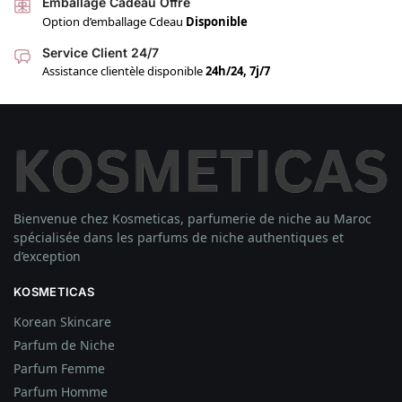
Emballage Cadeau Offre
Option d’emballage Cdeau
Disponible
Service Client 24/7
Assistance clientèle disponible
24h/24, 7j/7
Bienvenue chez Kosmeticas, parfumerie de niche au Maroc
spécialisée dans les parfums de niche authentiques et
d’exception
KOSMETICAS
Korean Skincare
Parfum de Niche
Parfum Femme
Parfum Homme