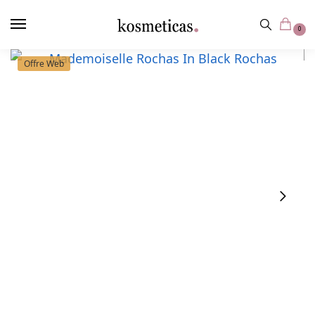
contenu
principal
0
Offre Web