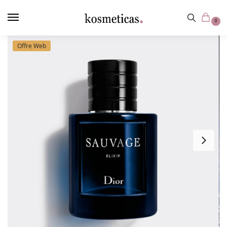
contenu
principal
0
Offre Web