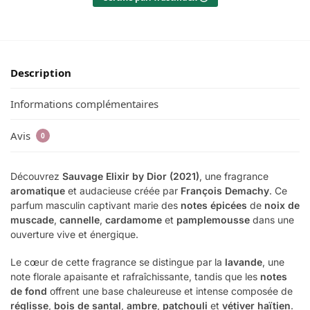
Description
Informations complémentaires
Avis
0
Découvrez
Sauvage Elixir by Dior (2021)
, une fragrance
aromatique
et audacieuse créée par
François Demachy
. Ce
parfum masculin captivant marie des
notes épicées
de
noix de
muscade
,
cannelle
,
cardamome
et
pamplemousse
dans une
ouverture vive et énergique.
Le cœur de cette fragrance se distingue par la
lavande
, une
note florale apaisante et rafraîchissante, tandis que les
notes
de fond
offrent une base chaleureuse et intense composée de
réglisse
,
bois de santal
,
ambre
,
patchouli
et
vétiver haïtien
.