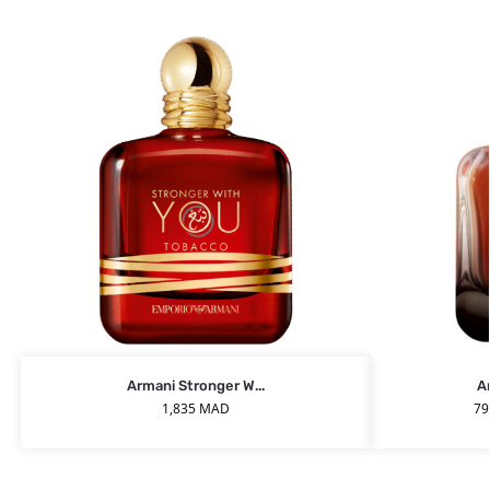
Armani Stronger W...
A
1,835
MAD
7