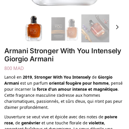
Armani Stronger With You Intensely
Giorgio Armani
800
MAD
Lancé en
2019
,
Stronger With You Intensely
de
Giorgio
Armani
est un parfum
oriental fougère pour homme
, pensé
pour incarner la
force d’un amour intense et magnétique
.
Cette fragrance masculine s’adresse aux hommes
charismatiques, passionnés, et sûrs d’eux, qui n’ont pas peur
d’aimer profondément.
L’ouverture se veut vive et épicée avec des notes de
poivre
rose
, de
genévrier
et une touche florale de
violette
,
apportant fraîcheur et dynamisme. Le cœur dévoile une