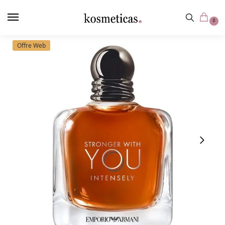
contenu
principal
0
Offre Web