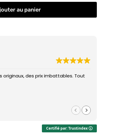
jouter au panier
 originaux, des prix imbattables. Tout
Des prix imba
Med
il y a 1 
Certifié par: Trustindex