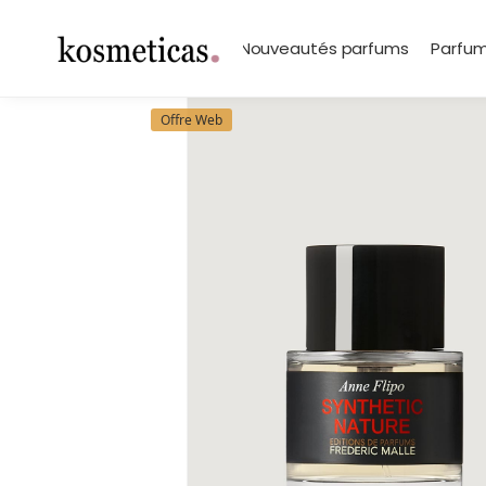
contenu
principal
Search
Marques
Nouveautés parfums
Parfum
Offre Web