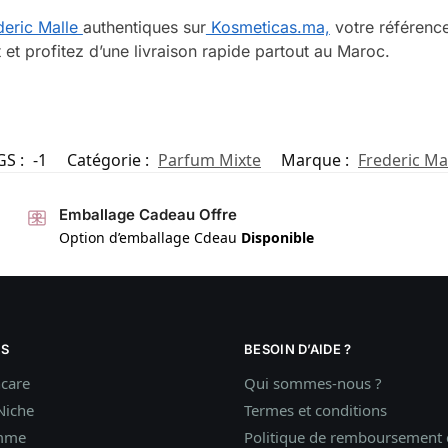
eric Malle
authentiques sur
Kosmeticas.ma,
votre référenc
 profitez d’une livraison rapide partout au Maroc.
GS :
-1
Catégorie :
Parfum Mixte
Marque :
Frederic Ma
Emballage Cadeau Offre
Option d’emballage Cdeau
Disponible
S
BESOIN D’AIDE ?
ncare
Qui sommes-nous ?
Niche
Termes et conditions
mme
Politique de remboursement e