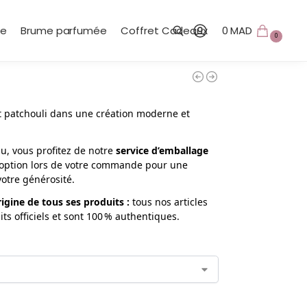
te
Brume parfumée
Coffret Cadeaux
0
MAD
0
e
Recherche
et patchouli dans une création moderne et
, vous profitez de notre
service d’emballage
te option lors de votre commande pour une
votre générosité.
origine de tous ses produits
:
tous nos articles
s officiels et sont 100 % authentiques.