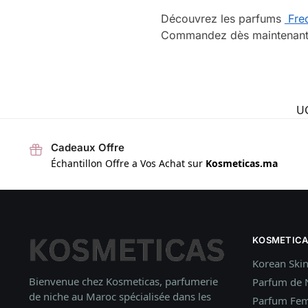
Découvrez les parfums
Fred
Commandez dès maintenant et
U
Cadeaux Offre
Échantillon Offre a Vos Achat sur
Kosmeticas.ma
KOSMETICA
Korean Ski
Bienvenue chez Kosmeticas, parfumerie
Parfum de 
de niche au Maroc spécialisée dans les
Parfum Fe