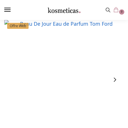
contenu
principal
0
Offre Web