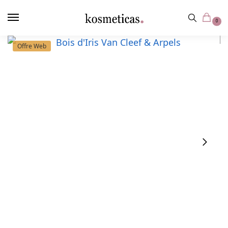
contenu
principal
0
Offre Web