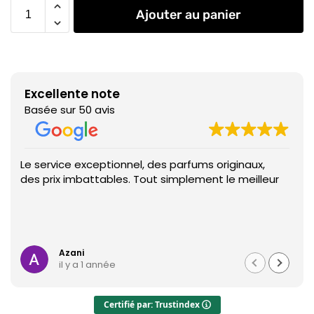
Ajouter au panier
Excellente note
Basée sur 50 avis
e exceptionnel, des parfums originaux,
Des prix imb
imbattables. Tout simplement le meilleur
de qualité ex
ani
Med
 y a 1 année
il y a 1
Certifié par: Trustindex