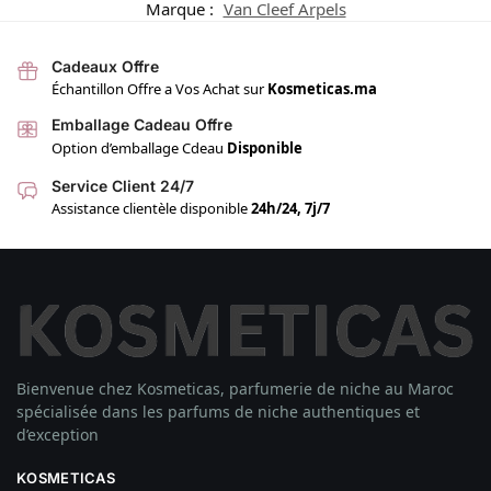
Marque :
Van Cleef Arpels
Cadeaux Offre
Échantillon Offre a Vos Achat sur
Kosmeticas.ma
Emballage Cadeau Offre
Option d’emballage Cdeau
Disponible
Service Client 24/7
Assistance clientèle disponible
24h/24, 7j/7
Bienvenue chez Kosmeticas, parfumerie de niche au Maroc
spécialisée dans les parfums de niche authentiques et
d’exception
KOSMETICAS