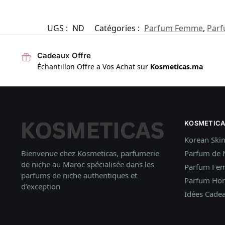
UGS :
ND
Catégories :
Parfum Femme
,
Par
Cadeaux Offre
Échantillon Offre a Vos Achat sur
Kosmeticas.ma
KOSMETICA
Korean Ski
Bienvenue chez Kosmeticas, parfumerie
Parfum de 
de niche au Maroc spécialisée dans les
Parfum Fe
parfums de niche authentiques et
Parfum H
d’exception
Idées
Cade