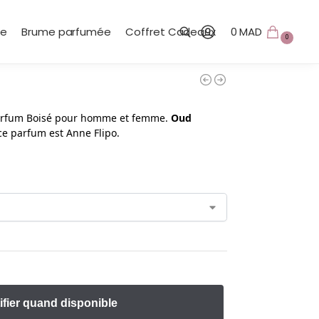
te
Brume parfumée
Coffret Cadeaux
0
MAD
0
Recherche
arfum Boisé pour homme et femme.
Oud
ce parfum est Anne Flipo.
ifier quand disponible