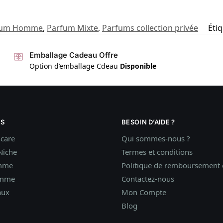
fum Homme
,
Parfum Mixte
,
Parfums collection privée
Étiq
Emballage Cadeau Offre
Option d’emballage Cdeau
Disponible
S
BESOIN D’AIDE ?
ncare
Qui sommes-nous ?
Niche
Termes et conditions
mme
Politique de remboursement e
omme
Contactez-nous
aux
Mon Compte
Blog