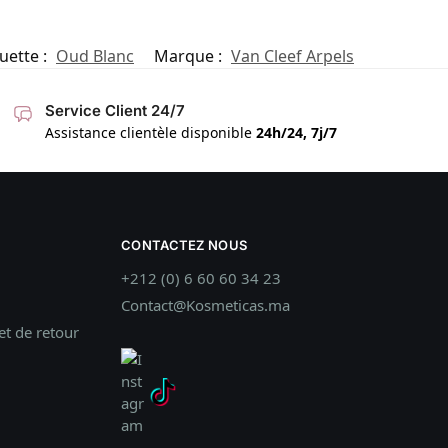
uette :
Oud Blanc
Marque :
Van Cleef Arpels
Service Client 24/7
Assistance clientèle disponible
24h/24, 7j/7
CONTACTEZ NOUS
+212 (0) 6 60 60 34 23
Contact@Kosmeticas.ma
t de retour