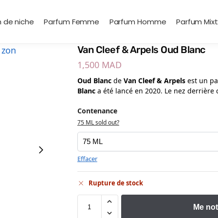
 de niche
Parfum Femme
Parfum Homme
Parfum Mix
Van Cleef & Arpels Oud Blanc
1,500
MAD
Oud Blanc
de
Van Cleef & Arpels
est un p
Blanc
a été lancé en 2020. Le nez derrière 
Contenance
75 ML sold out?
Effacer
Rupture de stock
Me not