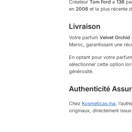
Créateur
Tom Ford
a
136
par
en
2006
et la plus récente 
Livraison
Votre parfum
Velvet Orchid
Maroc, garantissant une réce
En optant pour votre parfum 
sélectionner cette option lo
générosité.
Authenticité Assu
Chez
Kosmeticas.ma
, l’aut
originaux, directement issus