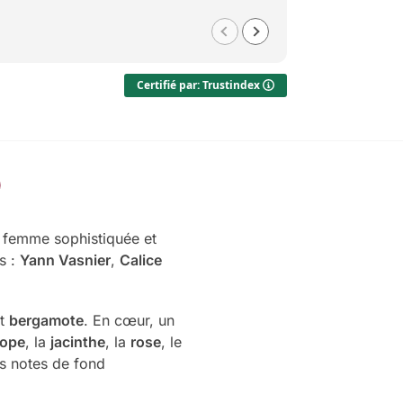
Med
il y a 1 
Certifié par: Trustindex
e femme sophistiquée et
s :
Yann Vasnier
,
Calice
t
bergamote
. En cœur, un
rope
, la
jacinthe
, la
rose
, le
es notes de fond