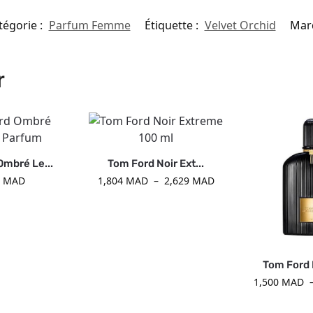
tégorie :
Parfum Femme
Étiquette :
Velvet Orchid
Mar
r
Ombré Le...
Tom Ford Noir Ext...
4
MAD
1,804
MAD
–
2,629
MAD
Tom Ford B
1,500
MAD