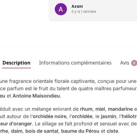
Azani
il y a 1 année
Description
Informations complémentaires
Avis
0
une fragrance orientale florale captivante, conçue pour un
e parfum est le fruit du talent de quatre maîtres parfumeur
eu
et
Antoine Maisondieu
.
 séduit avec un mélange enivrant de
rhum
,
miel
,
mandarine
e
t autour de l’
orchidée noire
, l’
orchidée
, le
jasmin
, l’
héliot
leur d’oranger
. Le sillage se fait profond et sensuel avec d
rhe
,
daim
,
bois de santal
,
baume du Pérou
et
ciste
.