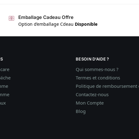
Emballage Cadeau Offre
Option d’emballage Cdeau
Disponible
S
BESOIN D’AIDE ?
ncare
Qui sommes-nous ?
Niche
Termes et conditions
mme
Politique de remboursement e
omme
Contactez-nous
aux
Mon Compte
Blog