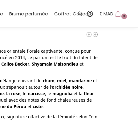
te
Brume parfumée
Coffret Cadeaux
0
MAD
0
Recherche
ce orientale florale captivante, conçue pour
cé en 2014, ce parfum est le fruit du talent de
,
Calice Becker
,
Shyamala Maisondieu
et
n mélange enivrant de
rhum
,
miel
,
mandarine
et
x s’épanouit autour de l’
orchidée noire
,
he
, la
rose
, le
narcisse
, le
magnolia
et la
fleur
ensuel avec des notes de fond chaleureuses de
me du Pérou
et
ciste
.
x, signature olfactive de la féminité selon Tom