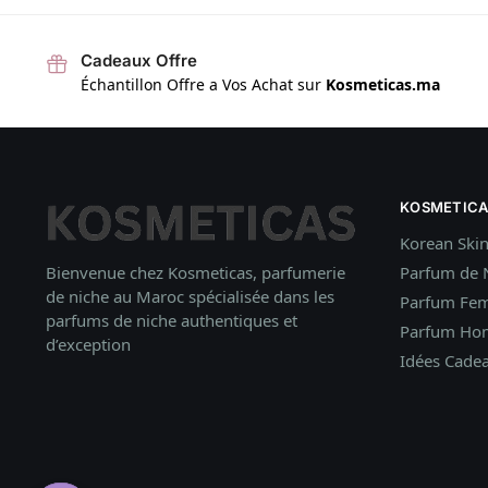
Cadeaux Offre
Échantillon Offre a Vos Achat sur
Kosmeticas.ma
KOSMETICA
Korean Ski
Bienvenue chez Kosmeticas, parfumerie
Parfum de 
de niche au Maroc spécialisée dans les
Parfum Fe
parfums de niche authentiques et
Parfum H
d’exception
Idées
Cade