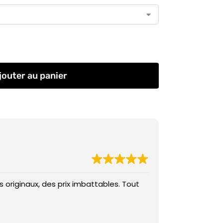
jouter au panier
 originaux, des prix imbattables. Tout
Des prix imba