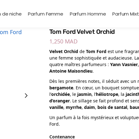
 de niche
Parfum Femme
Parfum Homme
Parfum Mix
Tom Ford Velvet Orchid
1,250
MAD
Velvet Orchid
de
Tom Ford
est une fragran
une femme sophistiquée et audacieuse. Lan
quatre maîtres parfumeurs :
Yann Vasnier
Antoine Maisondieu
.
Dès les premières notes, il séduit avec u
bergamote
. En cœur, un bouquet somptueu
l’
orchidée
, le
jasmin
, l’
héliotrope
, la
jacint
d’oranger
. Le sillage se fait profond et s
vanille
,
myrrhe
,
daim
,
bois de santal
,
bau
Un parfum à la fois mystérieux et voluptueu
Ford.
Contenance