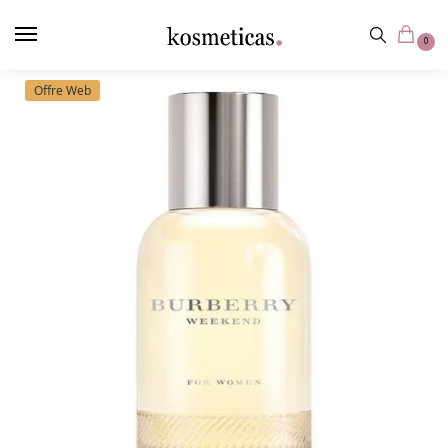
contenu
principal
0
Offre Web