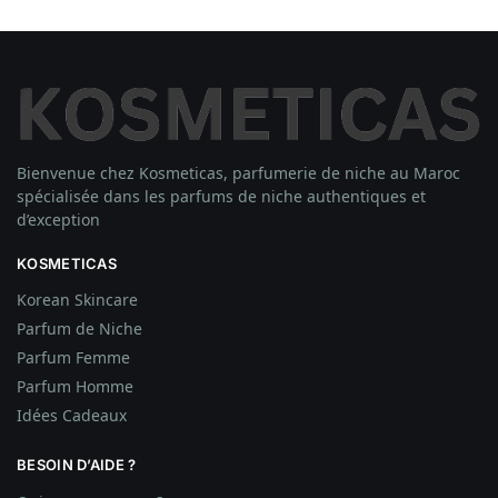
Bienvenue chez Kosmeticas, parfumerie de niche au Maroc
spécialisée dans les parfums de niche authentiques et
d’exception
KOSMETICAS
Korean Skincare
Parfum de Niche
Parfum Femme
Parfum Homme
Idées
Cadeaux
BESOIN D’AIDE ?