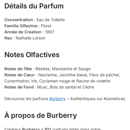
Détails du Parfum
Concentration
: Eau de Toilette
Famille Olfactive
: Floral
Année de Création
: 1997
Nez
: Nathalie Lorson
Notes Olfactives
Notes de Tête
: Réséda, Mandarine et Sauge
Notes de Cœur
: Nectarine, Jacinthe bleue, Fleur de pécher,
Cynorrhodon, Iris, Cyclamen rouge et Racine de violette
Notes de Fond
: Musc, Bois de santal et Cèdre
Découvrez les parfums
Burberry
– Authentiques sur Kosmeticas
À propos de Burberry
Créateur
Burberry
a
102
parfums listés dans notre