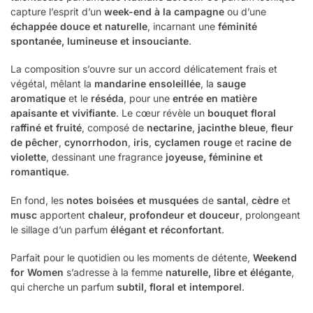
capture l’esprit d’un
week-end à la campagne
ou d’une
échappée douce et naturelle
, incarnant une
féminité
spontanée, lumineuse et insouciante
.
La composition s’ouvre sur un accord délicatement frais et
végétal, mêlant la
mandarine ensoleillée
, la
sauge
aromatique
et le
réséda
, pour une
entrée en matière
apaisante et vivifiante
. Le cœur révèle un
bouquet floral
raffiné et fruité
, composé de
nectarine
,
jacinthe bleue
,
fleur
de pêcher
,
cynorrhodon
,
iris
,
cyclamen rouge
et
racine de
violette
, dessinant une fragrance
joyeuse, féminine et
romantique
.
En fond, les
notes boisées et musquées
de
santal
,
cèdre
et
musc
apportent
chaleur, profondeur et douceur
, prolongeant
le sillage d’un parfum
élégant et réconfortant
.
Parfait pour le quotidien ou les moments de détente,
Weekend
for Women
s’adresse à la femme
naturelle, libre et élégante
,
qui cherche un parfum
subtil, floral et intemporel
.