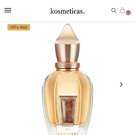
contenu
principal
0
Offre Web