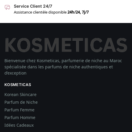
Service Client 24/7
Assistance clientèle disponible
24h/24, 7j/7
Bienvenue chez Kosmeticas, parfumerie de niche au Maroc
spécialisée dans les parfums de niche authentiques et
d’exception
KOSMETICAS
Korean Skincare
Parfum de Niche
Parfum Femme
Parfum Homme
Idées
Cadeaux