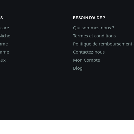
S
BESOIN D’AIDE ?
ncare
Qui sommes-nous ?
Niche
Termes et conditions
mme
Politique de remboursement e
omme
Contactez-nous
aux
Mon Compte
Blog