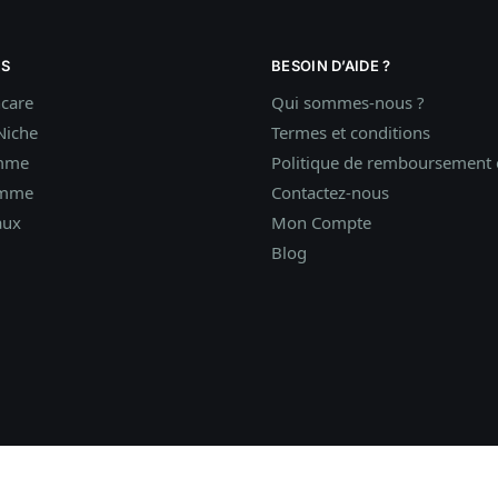
S
BESOIN D’AIDE ?
ncare
Qui sommes-nous ?
Niche
Termes et conditions
mme
Politique de remboursement e
omme
Contactez-nous
aux
Mon Compte
Blog