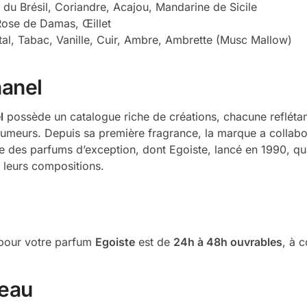
 du Brésil, Coriandre, Acajou, Mandarine de Sicile
Rose de Damas, Œillet
tal, Tabac, Vanille, Cuir, Ambre, Ambrette (Musc Mallow)
hanel
l
possède un catalogue riche de créations, chacune reflétant 
rfumeurs. Depuis sa première fragrance, la marque a colla
 des parfums d’exception, dont Egoiste, lancé en 1990, qui
e leurs compositions.
é pour votre parfum
Egoiste
est de
24h à 48h ouvrables
, à 
eau