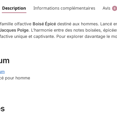
Description
Informations complémentaires
Avis
0
famille olfactive
Boisé Épicé
destiné aux hommes. Lancé 
Jacques Polge
. L’harmonie entre des notes boisées, épicées 
factive unique et captivante. Pour explorer davantage le 
fum
fum
picé pour homme
es