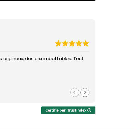
 originaux, des prix imbattables. Tout
Des prix imba
Med
il y a 1 
Certifié par: Trustindex