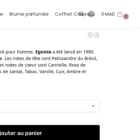
te
Brume parfumée
Coffret Cadeaux
0
MAD
0
Recherche
icé pour homme.
Egoiste
a été lancé en 1990.
. Les notes de tête sont Palissandre du Brésil,
les notes de coeur sont Cannelle, Rose de
 de santal, Tabac, Vanille, Cuir, Ambre et
jouter au panier