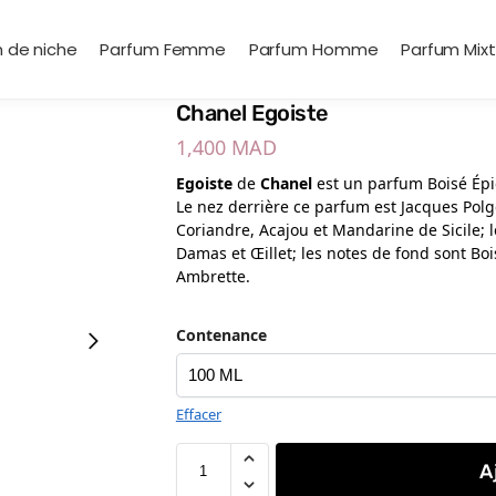
 de niche
Parfum Femme
Parfum Homme
Parfum Mix
Chanel Egoiste
1,400
MAD
Egoiste
de
Chanel
est un parfum Boisé Ép
Le nez derrière ce parfum est Jacques Polge
Coriandre, Acajou et Mandarine de Sicile; 
Damas et Œillet; les notes de fond sont Bois
Ambrette.
Contenance
Effacer
A